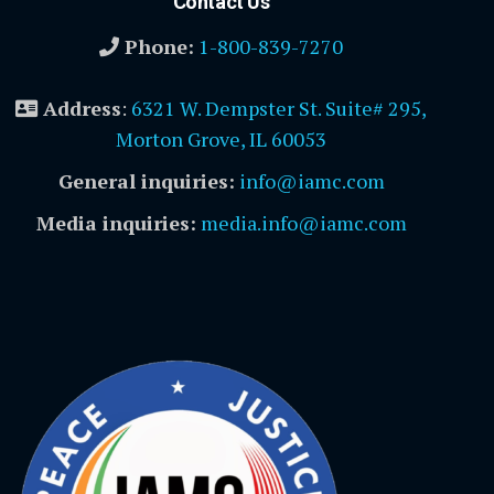
Contact Us
Phone:
1-800-839-7270
Address
:
6321 W. Dempster St. Suite# 295,
Morton Grove, IL 60053
General inquiries:
info@iamc.com
Media inquiries:
media.info@iamc.com