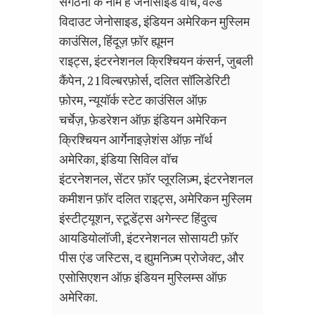
संगठनों के नाम हैं जेनोसाइड वाच, वर्ल्ड
विदाउट जेनोसाइड, इंडियन अमेरिकन मुस्लिम
काउंसिल, हिंदूज़ फ़ॉर ह्यूमन
राइट्स, इंटरनेशनल क्रिश्चियन कंसर्न, जुबली
कैंपेन, 21विल्बरफ़ोर्स, दलित सॉलिडेरिटी
फ़ोरम, न्यूयॉर्क स्टेट काउंसिल ऑफ़
चर्चेज़, फ़ेडरेशन ऑफ़ इंडियन अमेरिकन
क्रिश्चियन आर्गेनाइज़ेशंस ऑफ़ नॉर्थ
अमेरिका, इंडिया सिविल वॉच
इंटरनेशनल, सेंटर फ़ॉर प्लूरलिज़्म, इंटरनेशनल
कमीशन फ़ॉर दलित राइट्स, अमेरिकन मुस्लिम
इंस्टीट्यूशन, स्टूडेंट्स अगेन्स्ट हिंदुत्व
आयडियोलॉजी, इंटरनेशनल सोसायटी फ़ॉर
पीस एंड जस्टिस, द ह्युमनिज़्म प्रोजेक्ट, और
एसोसिएशन ऑफ़ इंडियन मुस्लिम्स ऑफ़
अमेरिका.