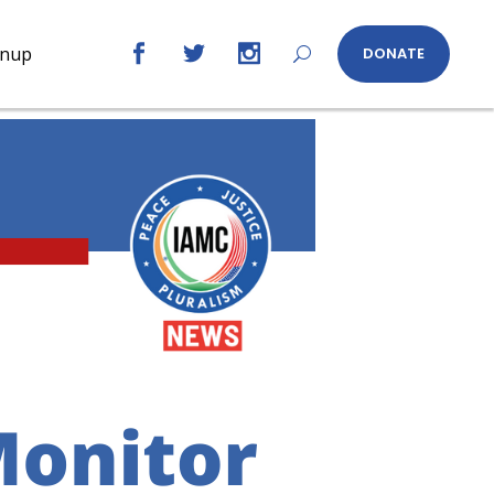
gnup
DONATE