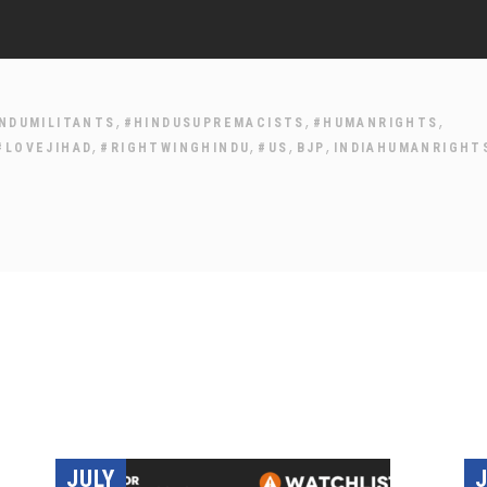
,
,
,
NDUMILITANTS
#HINDUSUPREMACISTS
#HUMANRIGHTS
,
,
,
,
#LOVEJIHAD
#RIGHTWINGHINDU
#US
BJP
INDIAHUMANRIGHT
JULY