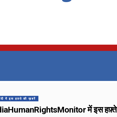
ं इस हफ़्ते की ख़बरें
aHumanRightsMonitor में इस हफ़्ते क