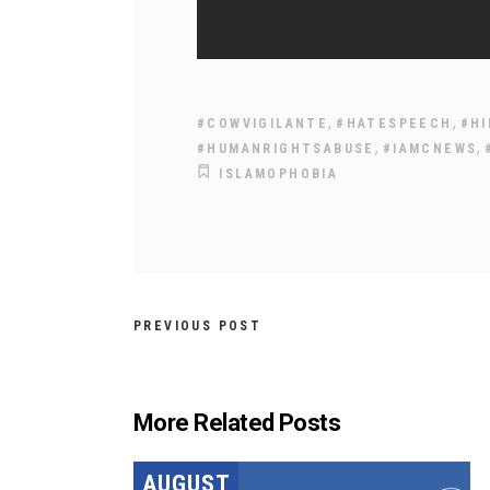
,
,
#COWVIGILANTE
#HATESPEECH
#HI
,
,
#HUMANRIGHTSABUSE
#IAMCNEWS
ISLAMOPHOBIA
PREVIOUS POST
More Related Posts
AUGUST