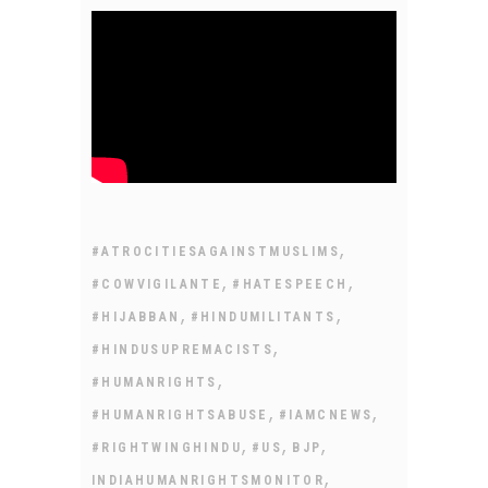
,
#ATROCITIESAGAINSTMUSLIMS
,
,
#COWVIGILANTE
#HATESPEECH
,
,
#HIJABBAN
#HINDUMILITANTS
,
#HINDUSUPREMACISTS
,
#HUMANRIGHTS
,
,
#HUMANRIGHTSABUSE
#IAMCNEWS
,
,
,
#RIGHTWINGHINDU
#US
BJP
,
INDIAHUMANRIGHTSMONITOR