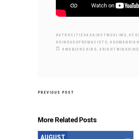
,
#ATROCITIESAGAINSTMUSLIMS
#CO
,
#HINDUSUPREMACISTS
#HUMANRIG
,
#MOBLYNCHING
#RIGHTWINGHIN
PREVIOUS POST
More Related Posts
AUGUST