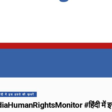
ं इस हफ़्ते की ख़बरें
iaHumanRightsMonitor #हिंदी में इस हफ