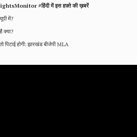
ightsMonitor
#हिंदी में इस हफ़्ते की ख़बरें
ूपी में?
है क्या?
ए तो पिटाई होगी: झारखंड बीजेपी MLA