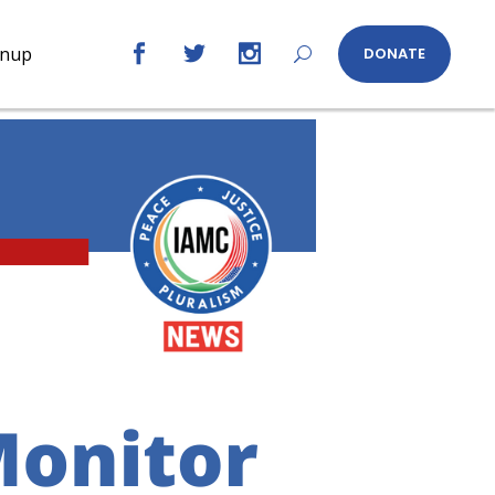
gnup
DONATE