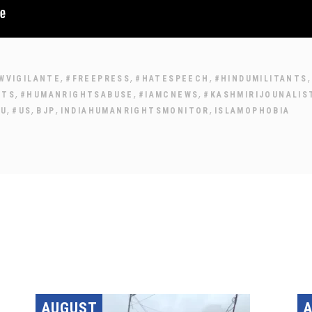
,
,
,
,
WVIGILANTE
#FREEPRESS
#HATESPEECH
#HINDUMILITANTS
,
,
,
HTS
#HUMANRIGHTSABUSE
#IAMCNEWS
#KASHMIRIJOUNALIS
,
,
,
,
DU
#US
BJP
INDIAHUMANRIGHTSMONITOR
ISLAMOPHOBIA
AUGUST