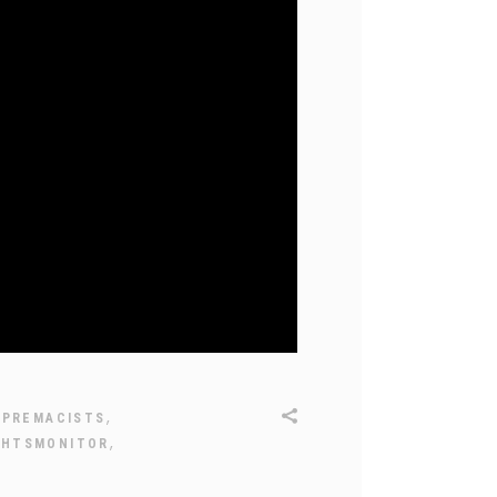
,
UPREMACISTS
,
GHTSMONITOR