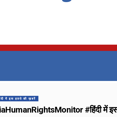
ं इस हफ़्ते की ख़बरें
aHumanRightsMonitor #हिंदी में इस हफ़