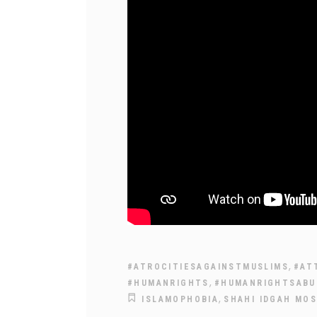
,
#ATROCITIESAGAINSTMUSLIMS
#AT
,
#HUMANRIGHTS
#HUMANRIGHTSABU
,
ISLAMOPHOBIA
SHAHI IDGAH MO