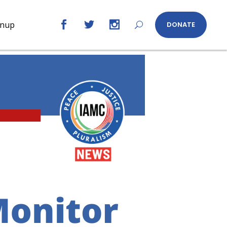
gnup
DONATE