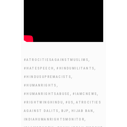
,
#ATROCITIESAGAINSTMUSLIMS
,
,
#HATESPEECH
#HINDUMILITANTS
,
#HINDUSUPREMACISTS
,
#HUMANRIGHTS
,
,
#HUMANRIGHTSABUSE
#IAMCNEWS
,
,
#RIGHTWINGHINDU
#US
ATROCITIES
,
,
,
AGAINST DALITS
BJP
HIJAB BAN
,
INDIAHUMANRIGHTSMONITOR