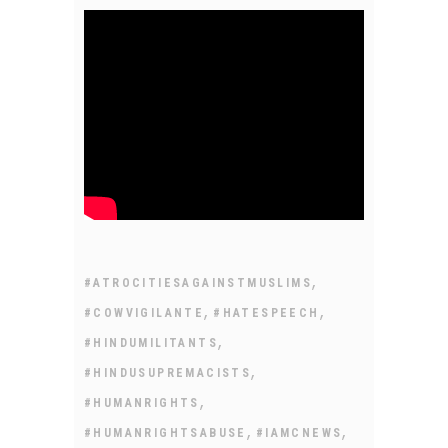
,
#ATROCITIESAGAINSTMUSLIMS
,
,
#COWVIGILANTE
#HATESPEECH
,
#HINDUMILITANTS
,
#HINDUSUPREMACISTS
,
#HUMANRIGHTS
,
,
#HUMANRIGHTSABUSE
#IAMCNEWS