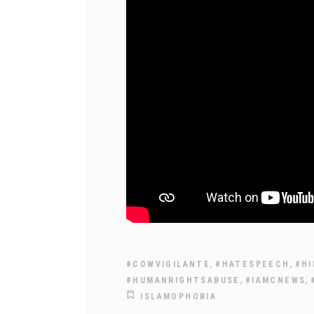
,
,
#COWVIGILANTE
#HATESPEECH
#HI
,
,
#HUMANRIGHTSABUSE
#IAMCNEWS
ISLAMOPHOBIA