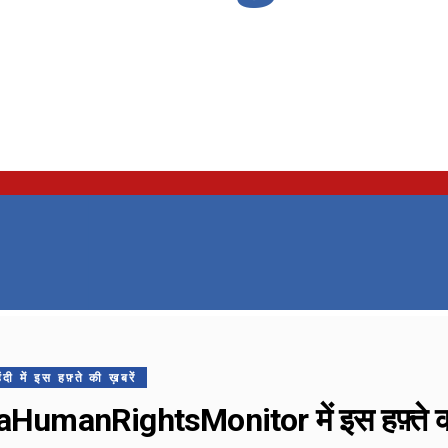
ं इस हफ़्ते की ख़बरें
HumanRightsMonitor में इस हफ़्ते की 