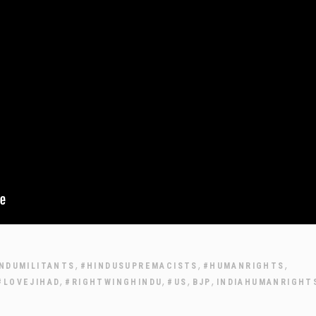
,
,
,
NDUMILITANTS
#HINDUSUPREMACISTS
#HUMANRIGHTS
,
,
,
,
#LOVEJIHAD
#RIGHTWINGHINDU
#US
BJP
INDIAHUMANRIGHT