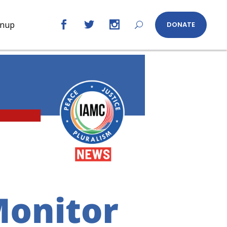
gnup
DONATE