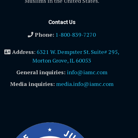
Muslims in the United States.
Contact Us
Phone:
1-800-839-7270
Address
:
6321 W. Dempster St. Suite# 295,
Morton Grove, IL 60053
General inquiries:
info@iamc.com
Media inquiries:
media.info@iamc.com