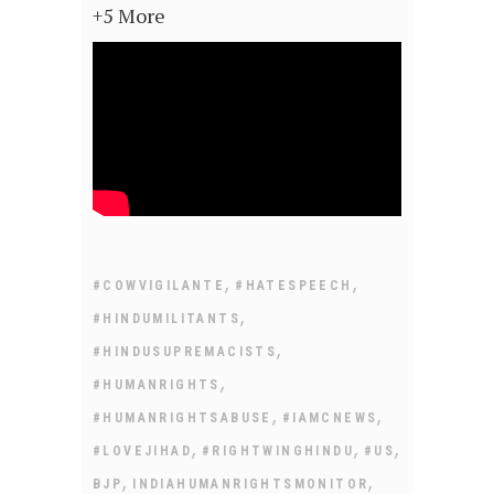
+5 More
,
,
#COWVIGILANTE
#HATESPEECH
,
#HINDUMILITANTS
,
#HINDUSUPREMACISTS
,
#HUMANRIGHTS
,
,
#HUMANRIGHTSABUSE
#IAMCNEWS
,
,
,
#LOVEJIHAD
#RIGHTWINGHINDU
#US
,
,
BJP
INDIAHUMANRIGHTSMONITOR