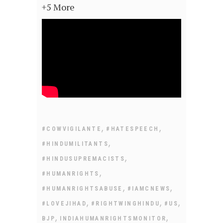
+5 More
,
,
#COWVIGILANTE
#HATESPEECH
,
#HINDUMILITANTS
,
#HINDUSUPREMACISTS
,
#HUMANRIGHTS
,
,
#HUMANRIGHTSABUSE
#IAMCNEWS
,
,
,
#LOVEJIHAD
#RIGHTWINGHINDU
#US
,
,
BJP
INDIAHUMANRIGHTSMONITOR