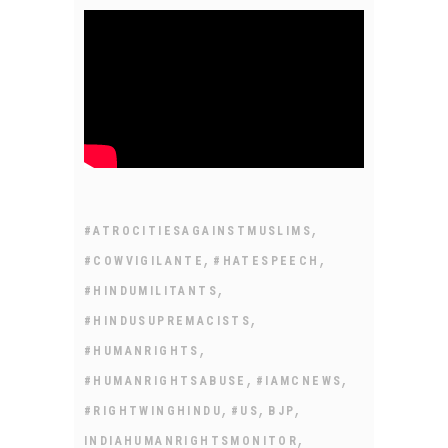
,
#ATROCITIESAGAINSTMUSLIMS
,
,
#COWVIGILANTE
#HATESPEECH
,
#HINDUMILITANTS
,
#HINDUSUPREMACISTS
,
#HUMANRIGHTS
,
,
#HUMANRIGHTSABUSE
#IAMCNEWS
,
,
,
#RIGHTWINGHINDU
#US
BJP
,
INDIAHUMANRIGHTSMONITOR