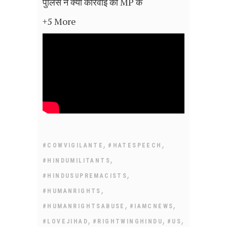
पुलिस ने क्या कार्रवाई की MP के
+5 More
,
,
#COWVIGILANTE
#HATESPEECH
,
#HINDUMILITANTS
,
#HINDUSUPREMACISTS
,
#HUMANRIGHTS
,
,
#HUMANRIGHTSABUSE
#IAMCNEWS
,
,
,
#LOVEJIHAD
#RIGHTWINGHINDU
#US