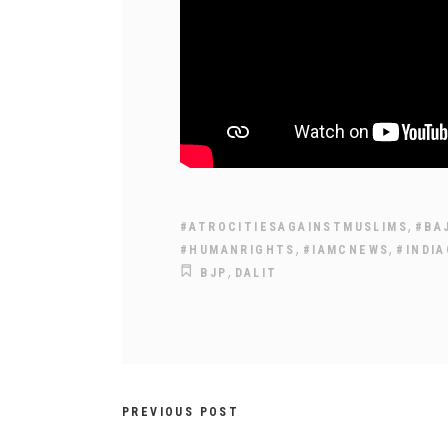
,
#ATROCITIESAGAINSTMUSLIMS
#BA
,
,
#HUMANRIGHTS
#IAMCNEWS
#INDI
,
BJP
DALIT
PREVIOUS POST