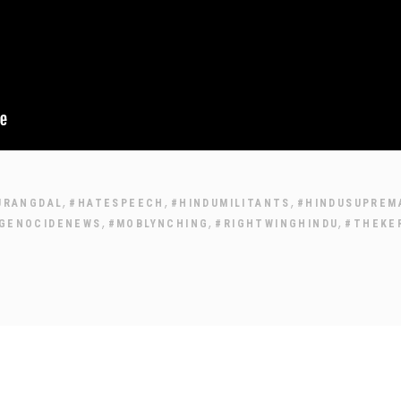
,
,
,
JRANGDAL
#HATESPEECH
#HINDUMILITANTS
#HINDUSUPREM
,
,
,
AGENOCIDENEWS
#MOBLYNCHING
#RIGHTWINGHINDU
#THEKE