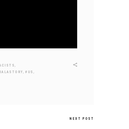
,
ACISTS
,
,
RALASTORY
#US
NEXT POST