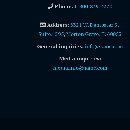
Phone:
1-800-839-7270
Address
:
6321 W. Dempster St.
Suite# 295, Morton Grove, IL 60053
General inquiries:
info@iamc.com
Media inquiries:
media.info@iamc.com