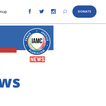
gnup
DONATE