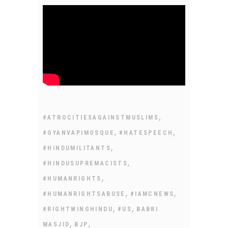
,
#ATROCITIESAGAINSTMUSLIMS
,
,
#GYANVAPIMOSQUE
#HATESPEECH
,
#HINDUMILITANTS
,
#HINDUSUPREMACISTS
,
#HUMANRIGHTS
,
,
#HUMANRIGHTSABUSE
#IAMCNEWS
,
,
#RIGHTWINGHINDU
#US
BABRI
,
,
MASJID
BJP