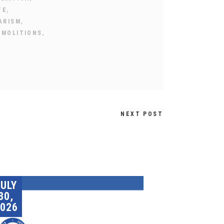
,
TE
,
ARISM
,
EMOLITIONS
NEXT POST
JULY
30,
026