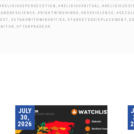
,
,
#RELIGIOUSPERSECUTION
#RELIGIOUSRITUAL
#RELIGIOUSSI
,
,
,
EANDRESILIENCE
#RIGHTWINGHINDU
#RSSVIOLENCE
#SECUL
,
,
,
REST
#STANDWITHMINORITIES
#TARGETEDDISPLACEMENT
D
,
ONITOR
UTTARPRADESH
JULY
30,
2026
2