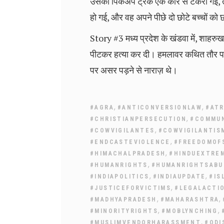
उसकी पिकअप ट्रक एक कार से टकरा गई, तो 
हो गई, और वह अपने पीछे दो छोटे बच्चों को छ
Story #3 मध्य प्रदेश के खंडवा में, शाहरुख
पीटकर हत्या कर दी। हमलावर कथित तौर पर उसे 
पर असर पड़ने से नाराज़ थे।
,
,
#AGRA
#ANTICONVERSIONLAW
#ATR
,
#CHRISTIANPERSECUTION
#COMMU
,
#COWVIGILANTES
#COWVIGILANTIS
,
#ENDCASTEVIOLENCE
#FREEDOMOF
,
#HIMACHALPRADESH
#HINDUEXTRE
,
#HUMANRIGHTS
#HUMANRIGHTSABU
,
,
#INDIAPOLITICS
#INDIAUPDATE
#IS
,
#JUSTICEFORVICTIMS
#LEGALACTI
,
,
#MADHYAPRADESH
#MAHARASHTRA
,
,
#MINORITYRIGHTS
#MOBLYNCHING
,
#MUSLIMVENDORHARASSMENT
#ODI