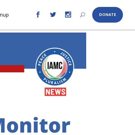
gnup
DONATE