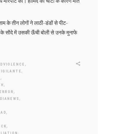
थ मारपीट की। हामिद की चोटों के कारण मौत
म के तीन लोगों ने लाठी-डंडों से पीट-
के सौदे में उसकी ऊँची बोली से उनके मुनाफे
,
DVIOLENCE
,
IGILANTE
,
E
,
CH
,
ERROR
,
NDIANEWS
,
HAD
,
ACK
,
LIATION