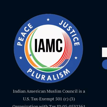
Indian American Muslim Council is a
U.S. Tax-Exempt 501 (c) (3)
Organization with Tax ID 05-0532361