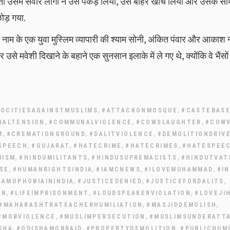
उसमें सवार लोगों ने उसे पकड़ लिया, उसे बाहर खींच लिया और उसके सा
ोड़ गया.
 नाम के एक युवा मुस्लिम व्यापारी की श्याम सोनी, अंकित पंवार और आकाश ना
मवेशी दिखाने के बहाने एक सुनसान इलाके में ले गए थे, क्योंकि वे भैंसों 
,
,
OCITIESAGAINSTMUSLIMS
#ATTACKONMOSQUE
#CASTEBASE
,
,
,
NALTENSION
#COMMUNALVIOLENCE
#COWSLAUGHTER
#COWV
,
,
,
M
#CREMATIONGROUND
#DALITVIOLENCE
#DEMOLITIONDRIV
,
,
,
,
SPEECH
#GUJARAT
#HATECRIME
#HATECRIMES
#HATESPEE
,
,
,
MISM
#HINDUMILITANTS
#HINDUSUPREMACISTS
#HINDUTVAT
,
,
,
,
SE
#HUMANRIGHTSINDIA
#IAMCNEWS
#ILOVEMUHAMMAD
#I
,
,
,
LAMOPHOBIAININDIA
#JUSTICEDENIED
#JUSTICEFORDALITS
,
,
,
ON
#LIFEIMPRISONMENT
#LOUDSPEAKERVIOLATION
#LOVEJI
,
,
#MAHARASHTRATEACHERHUMILIATION
#MASJIDDEMOLISH
,
,
#MOBVIOLENCE
#MUSLIMPERSECUTION
#MUSLIMSUNDERATT
,
,
,
SHA
#ODISHAMOBRAID
#PROPERTYDEMOLITION
#PUBLICHUMI