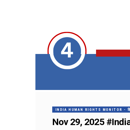
INDIA HUMAN RIGHTS MONITOR - हिंदी मे
Nov 29, 2025 #IndiaH