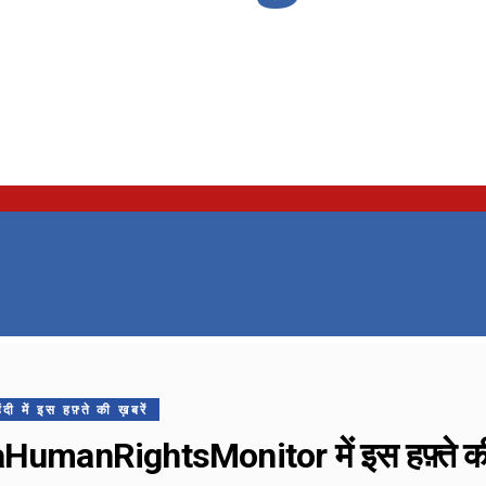
ं इस हफ़्ते की ख़बरें
umanRightsMonitor में इस हफ़्ते की 